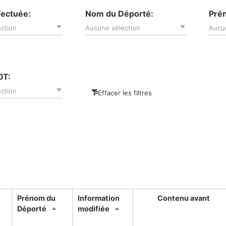
fectuée:
Nom du Déporté:
Pré
ction
Aucune sélection
Aucu
DT:
ction
Effacer les filtres
Prénom du
Information
Contenu avant
Déporté
modifiée