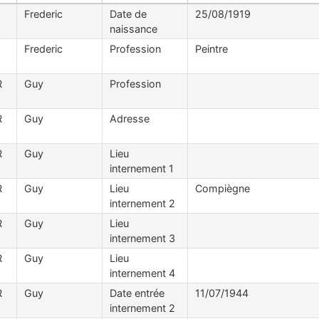
Frederic
Date de
25/08/1919
naissance
Frederic
Profession
Peintre
R
Guy
Profession
R
Guy
Adresse
R
Guy
Lieu
internement 1
R
Guy
Lieu
Compiègne
internement 2
R
Guy
Lieu
internement 3
R
Guy
Lieu
internement 4
R
Guy
Date entrée
11/07/1944
internement 2