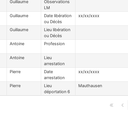
Guillaume
Observations
LM
Guillaume
Date libération
xx/xx/xxxx
ou Décès
Guillaume
Lieu libération
ou Décès
Antoine
Profession
Antoine
Lieu
arrestation
Pierre
Date
xx/xx/xxxx
arrestation
Pierre
Lieu
Mauthausen
déportation 6