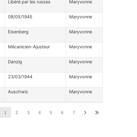
Libéré par les russes
Maryvonne
08/05/1945
Maryvonne
Eisenberg
Maryvonne
Mécanicien-Ajusteur
Maryvonne
Danzig
Maryvonne
23/03/1944
Maryvonne
Auschwiz
Maryvonne
1
2
3
4
5
6
7