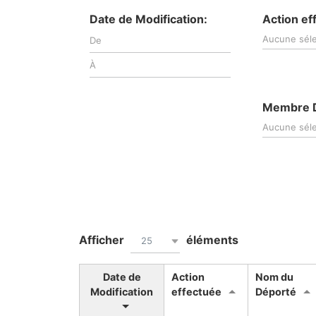
Date de Modification:
Action ef
Aucune séle
Membre 
Aucune séle
Afficher
éléments
25
Date de
Action
Nom du
Modification
effectuée
Déporté