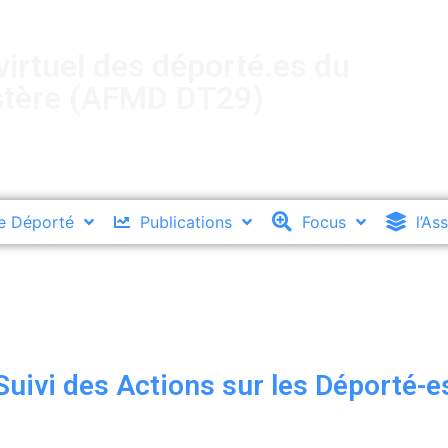
irtuel des déporté.es du
stère (AFMD DT29)
e Déporté
Publications
Focus
l’As
Suivi des Actions sur les Déporté-e