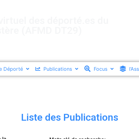
irtuel des déporté.es du
stère (AFMD DT29)
e Déporté
Publications
Focus
l’As
Liste des Publications
 la