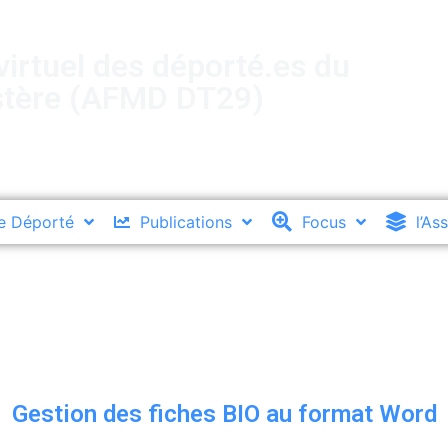
irtuel des déporté.es du
stère (AFMD DT29)
e Déporté
Publications
Focus
l’As
Gestion des fiches BIO au format Word