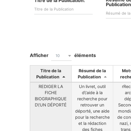
Titre de la Publication:
Publication
Afficher
éléments
10
Titre de la
Résumé de la
Mots
Publication
Publication
rech
REDIGER LA
Un livret, outil
rRec
FICHE
d\'aide à la
arc
BIOGRAPHIQUE
recherche pour
dép
D\'UN DÉPORTÉ
retrouver un
Secon
déporté, une aide
mondi
pour la recherche
de con
et la rédaction
nazi,
des fiches
trans