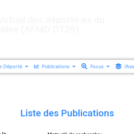
irtuel des déporté.es du
stère (AFMD DT29)
e Déporté
Publications
Focus
l’As
Liste des Publications
 la