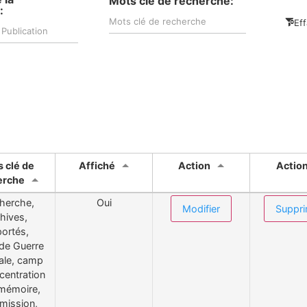
Mots clé de recherche:
:
Eff
 clé de
Affiché
Action
Actio
erche
herche,
Oui
Modifier
Suppri
hives,
ortés,
de Guerre
ale, camp
centration
 mémoire,
mission,