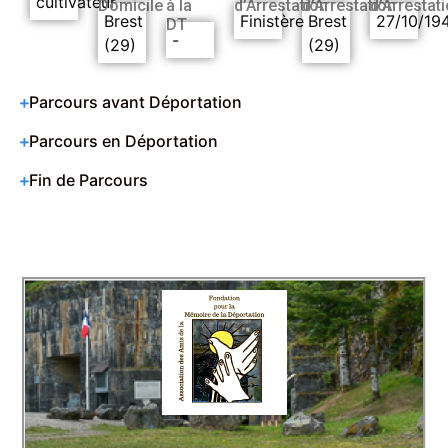
cultivateur
Domicile
à la
d’Arrestation
d’Arrestation
d’Arrestat
Brest
Finistère
Brest
27/10/19
DT
-
(29)
(29)
Parcours avant Déportation
Parcours en Déportation
Fin de Parcours