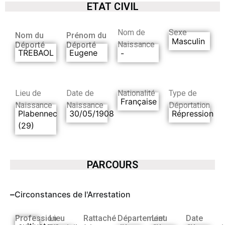
ETAT CIVIL
Nom de
Sexe
Nom du
Prénom du
Masculin
Naissance
Déporté
Déporté
TREBAOL
Eugene
-
Lieu de
Date de
Nationalité
Type de
Française
Naissance
Naissance
Déportation
Plabennec
30/05/1908
Répression
(29)
PARCOURS
Circonstances de l'Arrestation
Profession
Lieu
Rattaché
Département
Lieu
Date