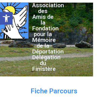
Association
des
Ouvrir la barre d’outils
Amis de
la
Fondation
pour la
Mémoire
de la
Déportation
Délégation
du
Finistère
Fiche Parcours