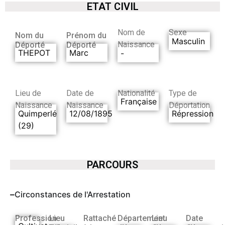
ETAT CIVIL
Nom de
Sexe
Nom du
Prénom du
Masculin
Naissance
Déporté
Déporté
THEPOT
Marc
-
Lieu de
Date de
Nationalité
Type de
Française
Naissance
Naissance
Déportation
Quimperlé
12/08/1895
Répression
(29)
PARCOURS
Circonstances de l'Arrestation
Profession
Lieu
Rattaché
Département
Lieu
Date