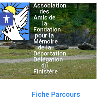
Association
des
Ouvrir la barre d’outils
Amis de
la
Fondation
pour la
Mémoire
de la
Déportation
Délégation
du
Finistère
Fiche Parcours