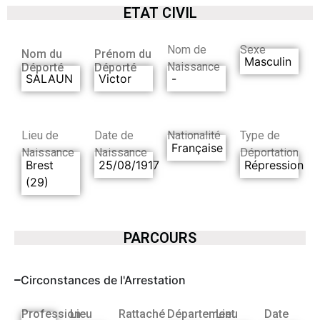
ETAT CIVIL
Nom de
Sexe
Nom du
Prénom du
Masculin
Naissance
Déporté
Déporté
SALAUN
Victor
-
Lieu de
Date de
Nationalité
Type de
Française
Naissance
Naissance
Déportation
Brest
25/08/1917
Répression
(29)
PARCOURS
Circonstances de l'Arrestation
Profession
Lieu
Rattaché
Département
Lieu
Date