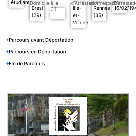
étudiant
Domicile
à la
d’Arrestation
d’Arrestation
d’Arrestat
Brest
Ille-
Rennes
16/02/19
DT
-
(29)
et-
(35)
Vilaine
Parcours avant Déportation
Parcours en Déportation
Fin de Parcours