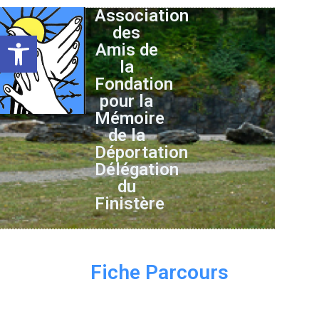
Association
des
Ouvrir la barre d’outils
Amis de
la
Fondation
pour la
Mémoire
de la
Déportation
Délégation
du
Finistère
Fiche Parcours