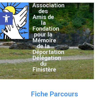
Association
des
Ouvrir la barre d’outils
Amis de
la
Fondation
pour la
Mémoire
de la
Déportation
Délégation
du
Finistère
Fiche Parcours