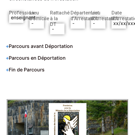
Profession
Lieu
Rattaché
Département
Lieu
Date
enseignant
Domicile
à la
d’Arrestation
d’Arrestation
d’Arrestat
-
-
-
xx/xx/xx
DT
-
Parcours avant Déportation
Parcours en Déportation
Fin de Parcours