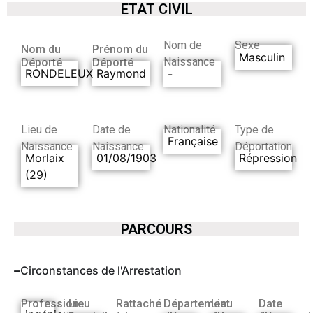
ETAT CIVIL
Nom de
Sexe
Nom du
Prénom du
Masculin
Naissance
Déporté
Déporté
RONDELEUX
Raymond
-
Lieu de
Date de
Nationalité
Type de
Française
Naissance
Naissance
Déportation
Morlaix
01/08/1903
Répression
(29)
PARCOURS
Circonstances de l'Arrestation
Profession
Lieu
Rattaché
Département
Lieu
Date