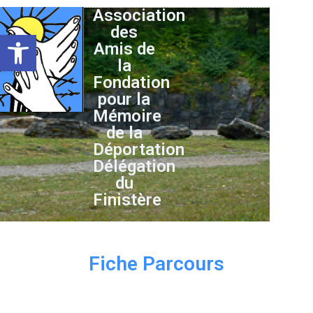
Association
des
Ouvrir la barre d’outils
Amis de
la
Fondation
pour la
Mémoire
de la
Déportation
Délégation
du
Finistère
Fiche Parcours