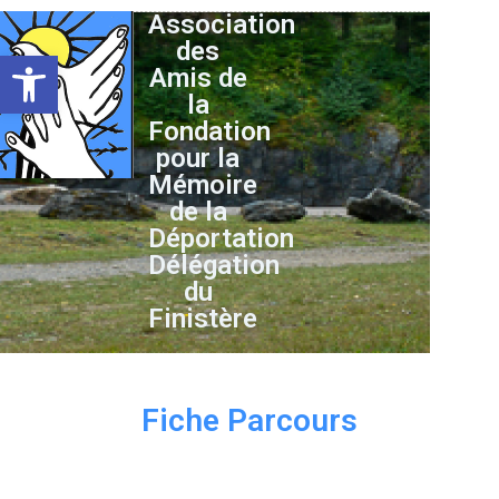
Association
des
Ouvrir la barre d’outils
Amis de
la
Fondation
pour la
Mémoire
de la
Déportation
Délégation
du
Finistère
Fiche Parcours