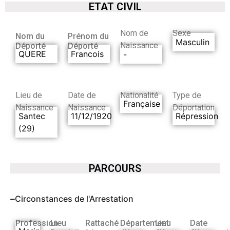
ETAT CIVIL
Nom de
Sexe
Nom du
Prénom du
Masculin
Naissance
Déporté
Déporté
QUERE
Francois
-
Lieu de
Date de
Nationalité
Type de
Française
Naissance
Naissance
Déportation
Santec
11/12/1920
Répression
(29)
PARCOURS
Circonstances de l'Arrestation
Profession
Lieu
Rattaché
Département
Lieu
Date