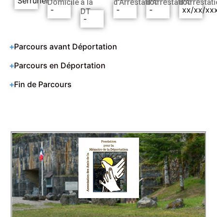
Serrurier
Domicile
à la
d’Arrestation
d’Arrestation
d’Arrestat
-
-
-
xx/xx/xx
DT
-
Parcours avant Déportation
Parcours en Déportation
Fin de Parcours