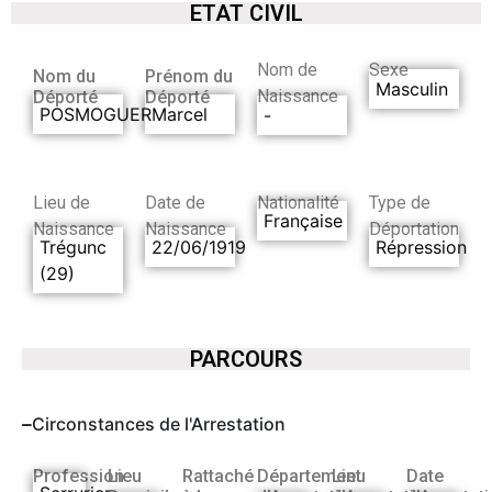
ETAT CIVIL
Nom de
Sexe
Nom du
Prénom du
Masculin
Naissance
Déporté
Déporté
POSMOGUER
Marcel
-
Lieu de
Date de
Nationalité
Type de
Française
Naissance
Naissance
Déportation
Trégunc
22/06/1919
Répression
(29)
PARCOURS
Circonstances de l'Arrestation
Profession
Lieu
Rattaché
Département
Lieu
Date