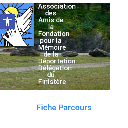
Association
des
Ouvrir la barre d’outils
Amis de
la
Fondation
pour la
Mémoire
de la
Déportation
Délégation
du
Finistère
Fiche Parcours