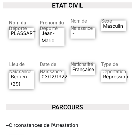
ETAT CIVIL
Nom de
Sexe
Nom du
Prénom du
Masculin
Naissance
Déporté
Déporté
PLASSART
Jean-
-
Marie
Lieu de
Date de
Nationalité
Type de
Française
Naissance
Naissance
Déportation
Berrien
03/12/1922
Répression
(29)
PARCOURS
Circonstances de l'Arrestation