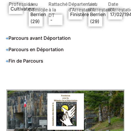
Profession
Lieu
Rattaché
Département
Lieu
Date
Cultivateur
Domicile
à la
d’Arrestation
d’Arrestation
d’Arrestat
Berrien
Finistère
Berrien
17/02/19
DT
-
(29)
(29)
Parcours avant Déportation
Parcours en Déportation
Fin de Parcours