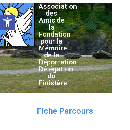
Association
des
Ouvrir la barre d’outils
Amis de
la
Fondation
pour la
Mémoire
de la
Déportation
Délégation
du
Finistère
Fiche Parcours