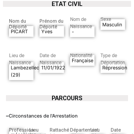
ETAT CIVIL
Nom de
Sexe
Nom du
Prénom du
Masculin
Naissance
Déporté
Déporté
PICART
Yves
-
Lieu de
Date de
Nationalité
Type de
Française
Naissance
Naissance
Déportation
Lambezellec
11/01/1922
Répression
(29)
PARCOURS
Circonstances de l'Arrestation
Profession
Lieu
Rattaché
Département
Lieu
Date