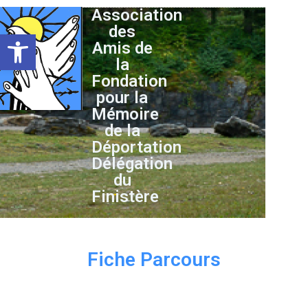
Association
des
Ouvrir la barre d’outils
Amis de
la
Fondation
pour la
Mémoire
de la
Déportation
Délégation
du
Finistère
Fiche Parcours