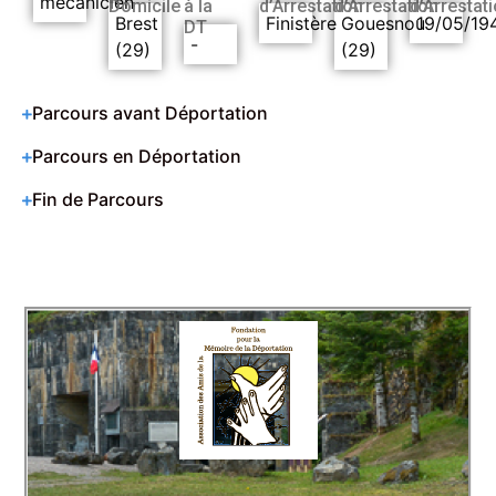
mécanicien
Domicile
à la
d’Arrestation
d’Arrestation
d’Arrestat
Brest
Finistère
Gouesnou
19/05/19
DT
-
(29)
(29)
Parcours avant Déportation
Parcours en Déportation
Fin de Parcours