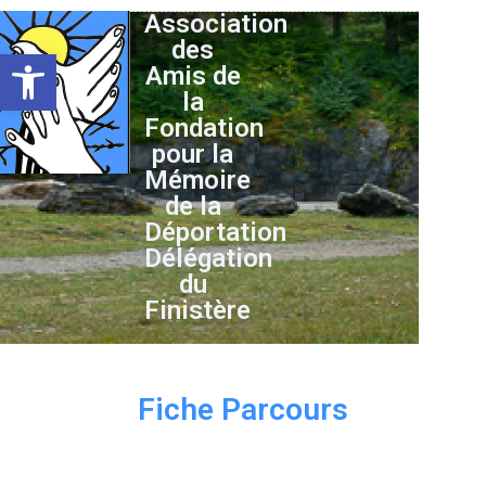
Association
des
Ouvrir la barre d’outils
Amis de
la
Fondation
pour la
Mémoire
de la
Déportation
Délégation
du
Finistère
Fiche Parcours