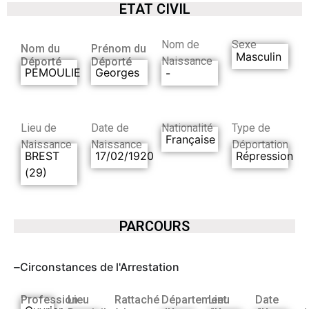
ETAT CIVIL
Nom de
Sexe
Nom du
Prénom du
Masculin
Naissance
Déporté
Déporté
PEMOULIE
Georges
-
Lieu de
Date de
Nationalité
Type de
Française
Naissance
Naissance
Déportation
BREST
17/02/1920
Répression
(29)
PARCOURS
Circonstances de l'Arrestation
Profession
Lieu
Rattaché
Département
Lieu
Date