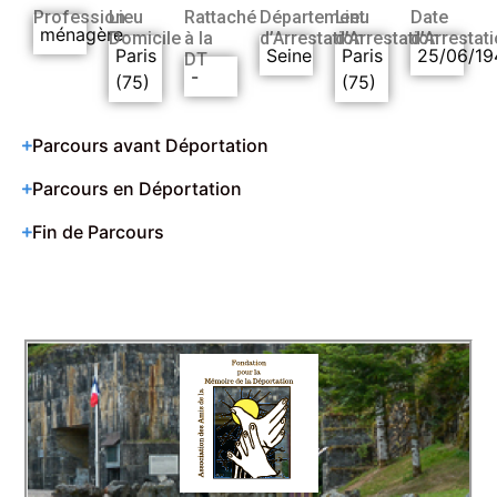
Profession
Lieu
Rattaché
Département
Lieu
Date
ménagère
Domicile
à la
d’Arrestation
d’Arrestation
d’Arrestat
Paris
Seine
Paris
25/06/19
DT
-
(75)
(75)
Parcours avant Déportation
Parcours en Déportation
Fin de Parcours