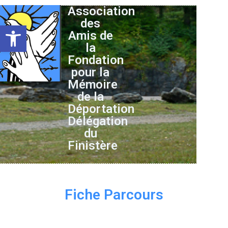
Association
des
Ouvrir la barre d’outils
Amis de
la
Fondation
pour la
Mémoire
de la
Déportation
Délégation
du
Finistère
Fiche Parcours