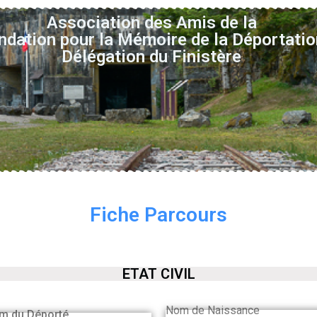
Association des Amis de la
ndation pour la Mémoire de la Déportatio
Délégation du Finistère
Fiche Parcours
ETAT CIVIL
Nom de Naissance
m du Déporté