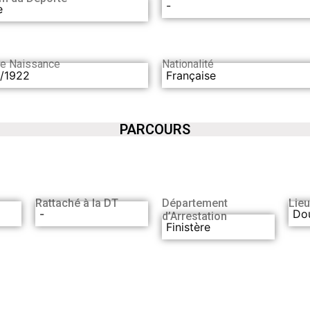
-
e
de Naissance
Nationalité
1/1922
Française
PARCOURS
Rattaché à la DT
Département
Lieu
)
-
Do
d’Arrestation
Finistère