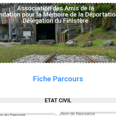
Association des Amis de la
ndation pour la Mémoire de la Déportatio
Délégation du Finistère
Fiche Parcours
ETAT CIVIL
Nom de Naissance
m du Déporté