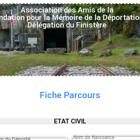
Association des Amis de la
ndation pour la Mémoire de la Déportatio
Délégation du Finistère
Fiche Parcours
ETAT CIVIL
Nom de Naissance
m du Déporté