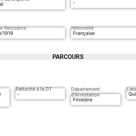
-
el
de Naissance
Nationalité
0/1919
Française
PARCOURS
Rattaché à la DT
Département
Lieu
e
-
Qu
d’Arrestation
Finistère