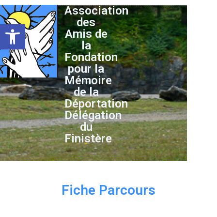
Association
des
Ouvrir la barre d’outils
Amis de
la
Fondation
pour la
Mémoire
de la
Déportation
Délégation
du
Finistère
Fiche Parcours