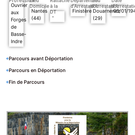
Profession
Lieu
Rattaché
Département
Lieu
Date
Ouvrier
Domicile
à la
d’Arrestation
d’Arrestation
d’Arrestat
Nantes
Finistère
Douarnenez
05/01/19
DT
aux
-
(44)
(29)
Forges
de
Basse-
Indre
Parcours avant Déportation
Parcours en Déportation
Fin de Parcours