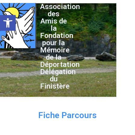
Association
des
Ouvrir la barre d’outils
Amis de
la
Fondation
pour la
Mémoire
de la
Déportation
Délégation
du
Finistère
Fiche Parcours