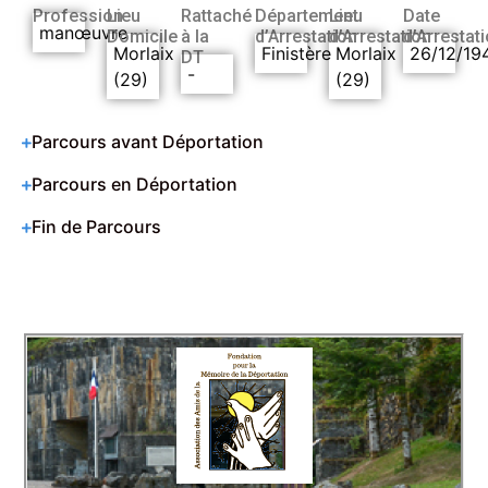
Profession
Lieu
Rattaché
Département
Lieu
Date
manœuvre
Domicile
à la
d’Arrestation
d’Arrestation
d’Arrestat
Morlaix
Finistère
Morlaix
26/12/19
DT
-
(29)
(29)
Parcours avant Déportation
Parcours en Déportation
Fin de Parcours