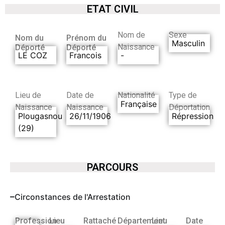
ETAT CIVIL
Nom de
Sexe
Nom du
Prénom du
Masculin
Naissance
Déporté
Déporté
LE COZ
Francois
-
Lieu de
Date de
Nationalité
Type de
Française
Naissance
Naissance
Déportation
Plougasnou
26/11/1906
Répression
(29)
PARCOURS
Circonstances de l'Arrestation
Profession
Lieu
Rattaché
Département
Lieu
Date