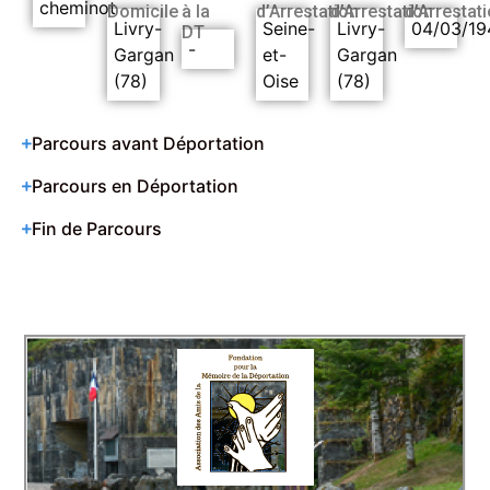
cheminot
Domicile
à la
d’Arrestation
d’Arrestation
d’Arrestat
Livry-
Seine-
Livry-
04/03/19
DT
-
Gargan
et-
Gargan
(78)
Oise
(78)
Parcours avant Déportation
Parcours en Déportation
Fin de Parcours