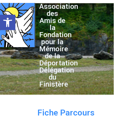
Association
des
Ouvrir la barre d’outils
Amis de
la
Fondation
pour la
Mémoire
de la
Déportation
Délégation
du
Finistère
Fiche Parcours