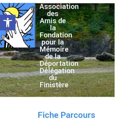
Association
des
Ouvrir la barre d’outils
Amis de
la
Fondation
pour la
Mémoire
de la
Déportation
Délégation
du
Finistère
Fiche Parcours