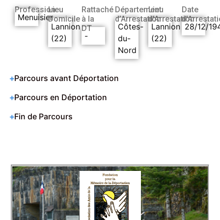
Profession
Lieu
Rattaché
Département
Lieu
Date
Menuisier
Domicile
à la
d’Arrestation
d’Arrestation
d’Arrestat
Lannion
Côtes-
Lannion
28/12/19
DT
-
(22)
du-
(22)
Nord
Parcours avant Déportation
Parcours en Déportation
Fin de Parcours