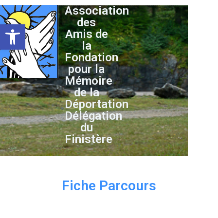
Association
des
Ouvrir la barre d’outils
Amis de
la
Fondation
pour la
Mémoire
de la
Déportation
Délégation
du
Finistère
Fiche Parcours