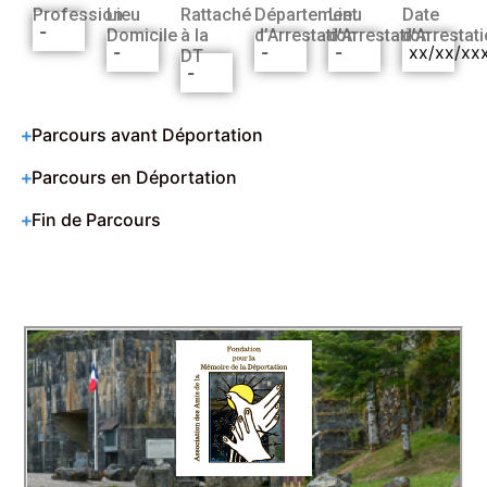
Profession
Lieu
Rattaché
Département
Lieu
Date
-
Domicile
à la
d’Arrestation
d’Arrestation
d’Arrestat
-
-
-
xx/xx/xx
DT
-
Parcours avant Déportation
Parcours en Déportation
Fin de Parcours