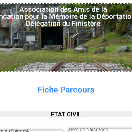
Association des Amis de la
ndation pour la Mémoire de la Déportatio
Délégation du Finistère
Fiche Parcours
ETAT CIVIL
Nom de Naissance
m du Déporté