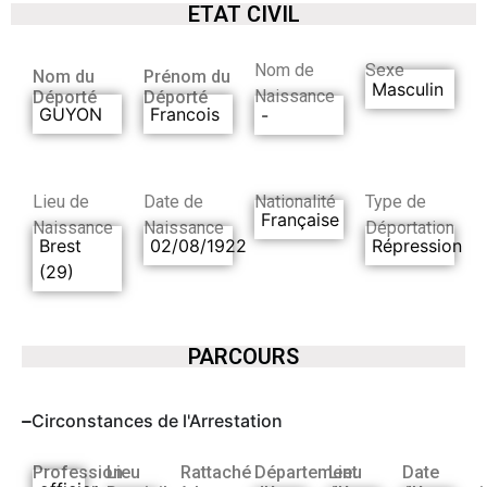
ETAT CIVIL
Nom de
Sexe
Nom du
Prénom du
Masculin
Naissance
Déporté
Déporté
GUYON
Francois
-
Lieu de
Date de
Nationalité
Type de
Française
Naissance
Naissance
Déportation
Brest
02/08/1922
Répression
(29)
PARCOURS
Circonstances de l'Arrestation
Profession
Lieu
Rattaché
Département
Lieu
Date