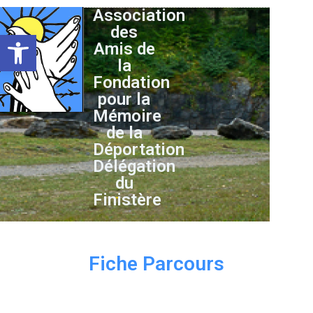
Association
des
Ouvrir la barre d’outils
Amis de
la
Fondation
pour la
Mémoire
de la
Déportation
Délégation
du
Finistère
Fiche Parcours