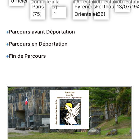
officier
Domicile
à la
d’Arrestation
d’Arrestation
d’Arrestat
Paris
Pyrénées-
Perthou
13/07/19
DT
-
(75)
Orientales
(66)
Parcours avant Déportation
Parcours en Déportation
Fin de Parcours