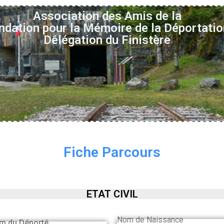
Association des Amis de la
ndation pour la Mémoire de la Déportatio
Délégation du Finistère
Fiche Parcours
ETAT CIVIL
Nom de Naissance
m du Déporté