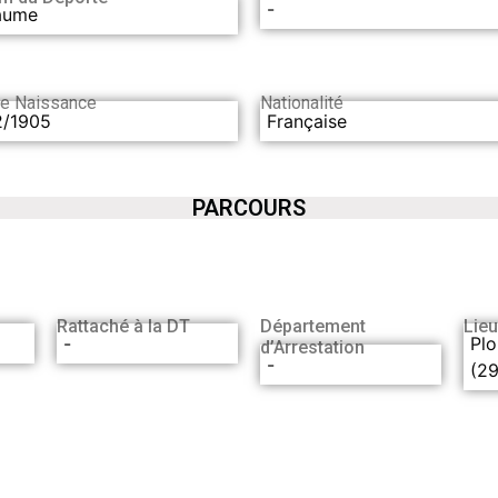
-
laume
de Naissance
Nationalité
2/1905
Française
PARCOURS
Rattaché à la DT
Département
Lieu
-
Pl
d’Arrestation
-
(29