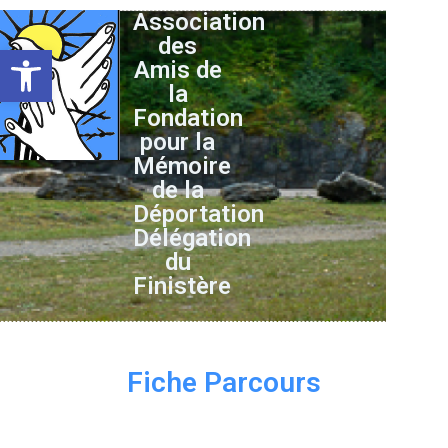
Association
des
Ouvrir la barre d’outils
Amis de
la
Fondation
pour la
Mémoire
de la
Déportation
Délégation
du
Finistère
Fiche Parcours