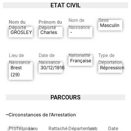
ETAT CIVIL
Nom de
Sexe
Nom du
Prénom du
Masculin
Naissance
Déporté
Déporté
GROSLEY
Charles
-
Lieu de
Date de
Nationalité
Type de
Française
Naissance
Naissance
Déportation
Brest
30/12/1916
Répression
(29)
PARCOURS
Circonstances de l'Arrestation
Profession
Lieu
Rattaché
Département
Lieu
Date