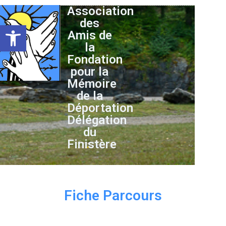
Association
des
Ouvrir la barre d’outils
Amis de
la
Fondation
pour la
Mémoire
de la
Déportation
Délégation
du
Finistère
Fiche Parcours