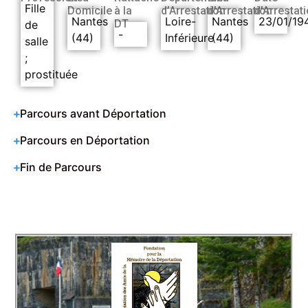
Fille
Domicile
à la
d’Arrestation
d’Arrestation
d’Arrestat
Nantes
Loire-
Nantes
23/01/19
DT
de
-
(44)
Inférieure
(44)
salle
;
prostituée
Parcours avant Déportation
Parcours en Déportation
Fin de Parcours