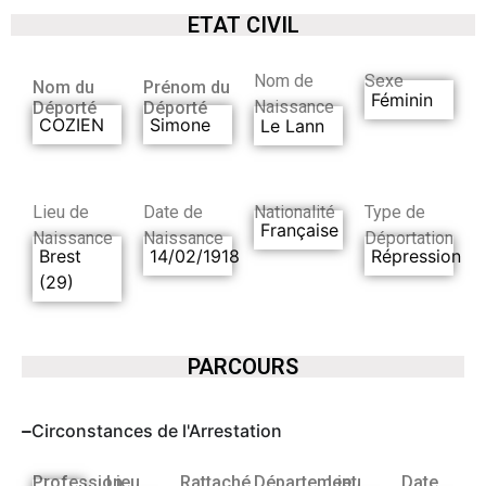
ETAT CIVIL
Nom de
Sexe
Nom du
Prénom du
Féminin
Naissance
Déporté
Déporté
COZIEN
Simone
Le Lann
Lieu de
Date de
Nationalité
Type de
Française
Naissance
Naissance
Déportation
Brest
14/02/1918
Répression
(29)
PARCOURS
Circonstances de l'Arrestation
Profession
Lieu
Rattaché
Département
Lieu
Date