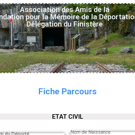
Association des Amis de la
ndation pour la Mémoire de la Déportatio
Délégation du Finistère
Fiche Parcours
ETAT CIVIL
Nom de Naissance
m du Déporté