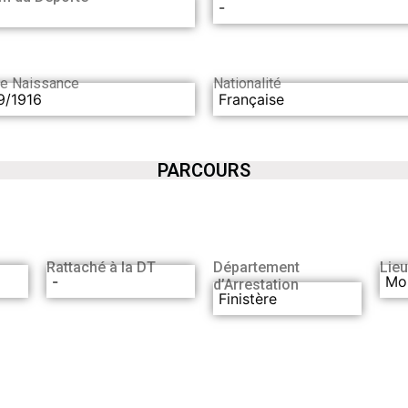
-
de Naissance
Nationalité
9/1916
Française
PARCOURS
Rattaché à la DT
Département
Lieu
-
Mor
d’Arrestation
Finistère