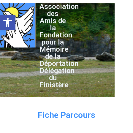
Association
des
Ouvrir la barre d’outils
Amis de
la
Fondation
pour la
Mémoire
de la
Déportation
Délégation
du
Finistère
Fiche Parcours