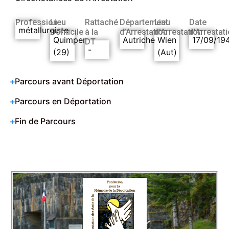
Profession
Lieu
Rattaché
Département
Lieu
Date
métallurgiste
Domicile
à la
d’Arrestation
d’Arrestation
d’Arrestat
Quimper
Autriche
Wien
17/09/19
DT
-
(29)
(Aut)
Parcours avant Déportation
Parcours en Déportation
Fin de Parcours