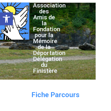
Association
des
Ouvrir la barre d’outils
Amis de
la
Fondation
pour la
Mémoire
de la
Déportation
Délégation
du
Finistère
Fiche Parcours