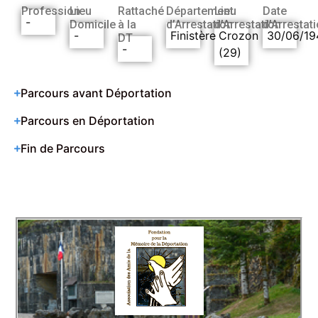
Profession
Lieu
Rattaché
Département
Lieu
Date
-
Domicile
à la
d’Arrestation
d’Arrestation
d’Arrestat
-
Finistère
Crozon
30/06/19
DT
-
(29)
Parcours avant Déportation
Parcours en Déportation
Fin de Parcours