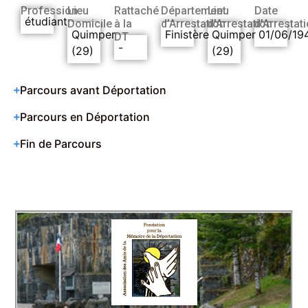
Profession
Lieu
Rattaché
Département
Lieu
Date
étudiant
Domicile
à la
d’Arrestation
d’Arrestation
d’Arrestat
Quimper
Finistère
Quimper
01/06/19
DT
-
(29)
(29)
Parcours avant Déportation
Parcours en Déportation
Fin de Parcours