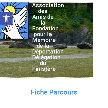
Association
des
Ouvrir la barre d’outils
Amis de
la
Fondation
pour la
Mémoire
de la
Déportation
Délégation
du
Finistère
Fiche Parcours