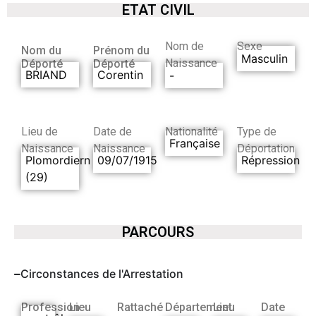
ETAT CIVIL
Nom de
Sexe
Nom du
Prénom du
Masculin
Naissance
Déporté
Déporté
BRIAND
Corentin
-
Lieu de
Date de
Nationalité
Type de
Française
Naissance
Naissance
Déportation
Plomordiern
09/07/1915
Répression
(29)
PARCOURS
Circonstances de l'Arrestation
Profession
Lieu
Rattaché
Département
Lieu
Date