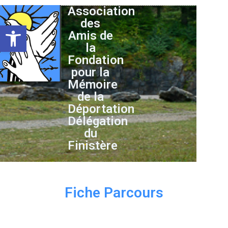
Association
des
Ouvrir la barre d’outils
Amis de
la
Fondation
pour la
Mémoire
de la
Déportation
Délégation
du
Finistère
Fiche Parcours