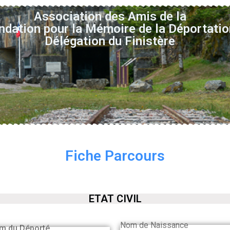
Association des Amis de la
ndation pour la Mémoire de la Déportatio
Délégation du Finistère
Fiche Parcours
ETAT CIVIL
Nom de Naissance
m du Déporté