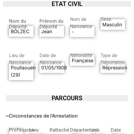
ETAT CIVIL
Nom de
Sexe
Nom du
Prénom du
Masculin
Naissance
Déporté
Déporté
BOLZEC
Jean
-
Lieu de
Date de
Nationalité
Type de
Française
Naissance
Naissance
Déportation
Poullaouen
01/05/1908
Répression
(29)
PARCOURS
Circonstances de l'Arrestation
Profession
Lieu
Rattaché
Département
Lieu
Date