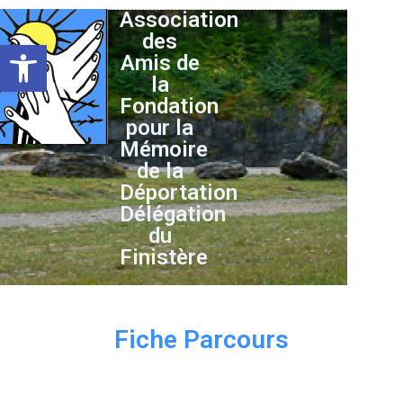
Association
des
Ouvrir la barre d’outils
Amis de
la
Fondation
pour la
Mémoire
de la
Déportation
Délégation
du
Finistère
Fiche Parcours