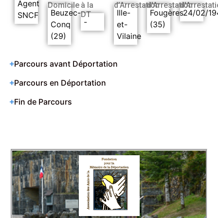
Agent
Domicile
à la
d’Arrestation
d’Arrestation
d’Arrestat
Beuzec-
Ille-
Fougères
24/02/19
DT
SNCF
-
Conq
et-
(35)
(29)
Vilaine
Parcours avant Déportation
Parcours en Déportation
Fin de Parcours