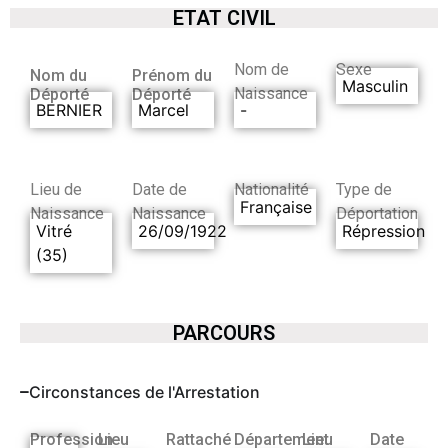
ETAT CIVIL
Nom de
Sexe
Nom du
Prénom du
Masculin
Naissance
Déporté
Déporté
BERNIER
Marcel
-
Lieu de
Date de
Nationalité
Type de
Française
Naissance
Naissance
Déportation
Vitré
26/09/1922
Répression
(35)
PARCOURS
Circonstances de l'Arrestation
Profession
Lieu
Rattaché
Département
Lieu
Date