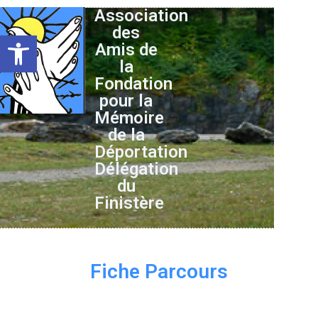
Association
des
Ouvrir la barre d’outils
Amis de
la
Fondation
pour la
Mémoire
de la
Déportation
Délégation
du
Finistère
Fiche Parcours