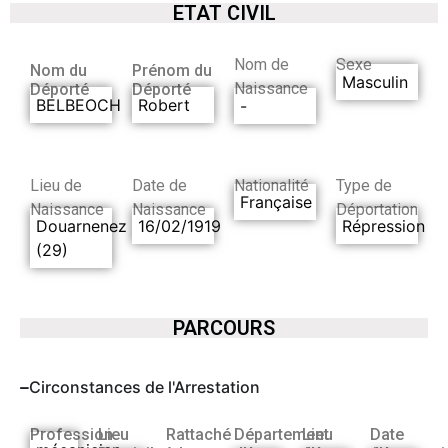
ETAT CIVIL
Nom de
Sexe
Nom du
Prénom du
Masculin
Naissance
Déporté
Déporté
BELBEOCH
Robert
-
Lieu de
Date de
Nationalité
Type de
Française
Naissance
Naissance
Déportation
Douarnenez
16/02/1919
Répression
(29)
PARCOURS
Circonstances de l'Arrestation
Profession
Lieu
Rattaché
Département
Lieu
Date