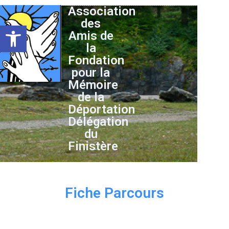
Association
des
Ouvrir la barre d’outils
Amis de
la
Fondation
pour la
Mémoire
de la
Déportation
Délégation
du
Finistère
Fiche Parcours