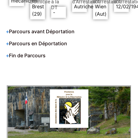
mécanicien
Domicile
à la
d’Arrestation
d’Arrestation
d’Arrestat
Brest
Autriche
Wien
12/02/19
DT
-
(29)
(Aut)
Parcours avant Déportation
Parcours en Déportation
Fin de Parcours